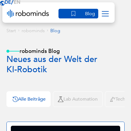
/
DE
EN
Blog
›
›
Start
robominds
Blog
robominds Blog
Neues aus der Welt der
KI-Robotik
Alle Beiträge
Lab Automation
Tech N