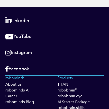
LinkedIn
YouTube
Instagram
Facebook
robominds
Products
About us
TITAN
®
robominds AI
robobrain
Career
robobrain.eye
robominds Blog
AI Starter Package
robobrain.skills