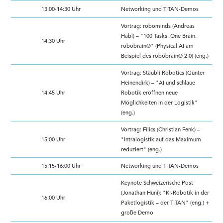
13:00-14:30 Uhr
Networking und TITAN-Demos
Vortrag: robominds (Andreas
Habl) – "100 Tasks. One Brain.
14:30 Uhr
robobrain®" (Physical AI am
Beispiel des robobrain® 2.0) (eng.)
Vortrag: Stäubli Robotics (Günter
Heinendirk) – "AI und schlaue
14:45 Uhr
Robotik eröffnen neue
Möglichkeiten in der Logistik"
(eng.)
Vortrag: Filics (Christian Fenk) –
15:00 Uhr
"Intralogistik auf das Maximum
reduziert" (eng.)
15:15-16:00 Uhr
Networking und TITAN-Demos
Keynote Schweizerische Post
(Jonathan Hüni): "KI-Robotik in der
16:00 Uhr
Paketlogistik – der TITAN" (eng.) +
große Demo