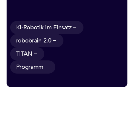
More AI robotic systems
KI-Robotik im Einsatz
robobrain 2.0
robobrain 2.0
TITAN
TITAN
Program
Programm