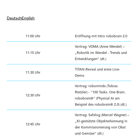
Deutsch
English
11:00 Uhr
Eröffnung mit Intro robobrain 2.0
Vortrag: VDMA (Anne Wendel) –
11:15 Uhr
„Robotik im Wandel - Trends und
Entwicklungen“ (dt.)
TITAN-Reveal und erste Live-
11:30 Uhr
Demo
Vortrag: robominds (Tobias
Rietzler) - "100 Tasks. One Brain.
12:30 Uhr
robobrain®" (Physical AI am
Beispiel des robobrain® 2.0) (dt.)
Vortrag: Safelog (Marcel Wagner) –
„KI-gestützte Objekterkennung in
12:45 Uhr
der Kommissionierung von Obst
und Gemüse“ (dt.)